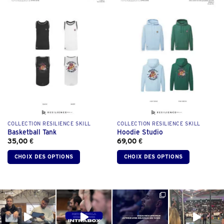
COLLECTION RESILIENCE SKILL
COLLECTION RESILIENCE SKILL
Basketball Tank
Hoodie Studio
35,00
€
69,00
€
CHOIX DES OPTIONS
CHOIX DES OPTIONS
Ce
Ce
produit
produit
a
a
plusieurs
plusieurs
variations.
variations.
Les
Les