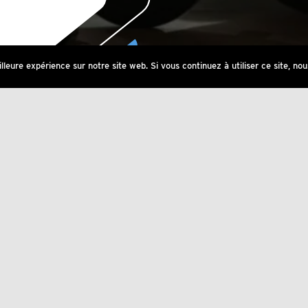
lleure expérience sur notre site web. Si vous continuez à utiliser ce site, no
core membre ?
ch
 étape importante avant ta
vons discuter de tes
 d’exercice et de santé,
atique. C’est aussi