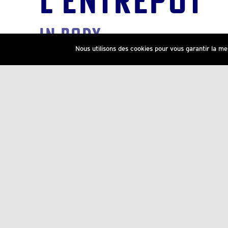
IN BODY
Nous utilisons des cookies pour vous garantir la mei
Tu n’es pas en
Le rendez-vous avec un coa
Le rendez-vous avec un coach est une
première séance. C’est là que nous pou
attentes, de tes antécédents en matière
de tout ce qui pourrait influencer ta pr