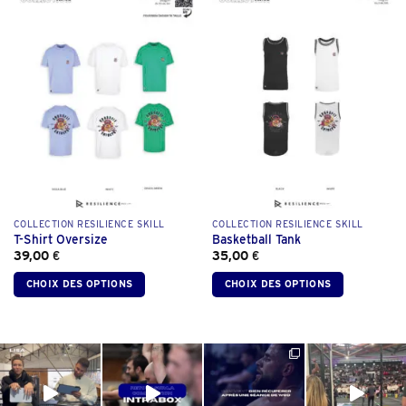
COLLECTION RESILIENCE SKILL
COLLECTION RESILIENCE SKILL
T-Shirt Oversize
Basketball Tank
39,00
€
35,00
€
CHOIX DES OPTIONS
CHOIX DES OPTIONS
Ce
Ce
produit
produit
a
a
plusieurs
plusieurs
variations.
variations.
Les
Les